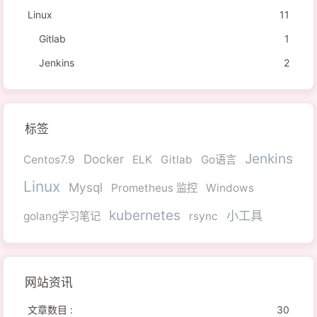
Linux
11
Gitlab
1
Jenkins
2
标签
Jenkins
Docker
Centos7.9
ELK
Gitlab
Go语言
Linux
Mysql
Prometheus 监控
Windows
kubernetes
小工具
golang学习笔记
rsync
网站资讯
文章数目 :
30