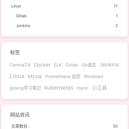
Linux
11
Gitlab
1
Jenkins
2
标签
Jenkins
Docker
Centos7.9
ELK
Gitlab
Go语言
Linux
Mysql
Prometheus 监控
Windows
kubernetes
小工具
golang学习笔记
rsync
网站资讯
文章数目 :
30